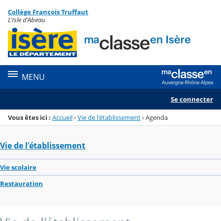
Panneau de gestion des cookies
Collège François Truffaut
Menu de la rubrique
Contenu
L'Isle d'Abeau
MENU
Se connecter
Vous êtes ici :
Accueil
›
Vie de l'établissement
›
Agenda
Vie de l'établissement
Vie scolaire
Restauration