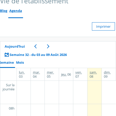
Vie de l'établissement
Blog
Agenda
Imprimer
Aujourd’hui
Semaine 32 - du 03 au 09 Août 2026
Semaine
Mois
lun.
mar.
mer.
ven.
sam.
dim.
jeu.
06
03
04
05
07
08
09
Sur la
journée
08h