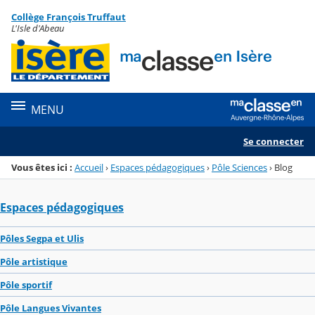
Panneau de gestion des cookies
Collège François Truffaut
Menu de la rubrique
Contenu
L'Isle d'Abeau
MENU
Se connecter
Vous êtes ici :
Accueil
›
Espaces pédagogiques
›
Pôle Sciences
›
Blog
Espaces pédagogiques
Pôles Segpa et Ulis
Pôle artistique
Pôle sportif
Pôle Langues Vivantes