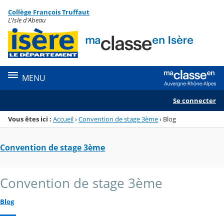
Panneau de gestion des cookies
Collège François Truffaut
Menu de la rubrique
Contenu
L'Isle d'Abeau
MENU
Se connecter
Vous êtes ici :
Accueil
›
Convention de stage 3ème
›
Blog
Convention de stage 3ème
Convention de stage 3ème
Blog