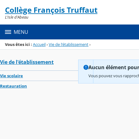
Panneau de gestion des cookies
Collège François Truffaut
Menu de la rubrique
Contenu
L'Isle d'Abeau
MENU
Vous êtes ici :
Accueil
›
Vie de l'établissement
›
Vie de l'établissement
Aucun élément pour l
Vie scolaire
Vous pouvez vous rapproche
Restauration