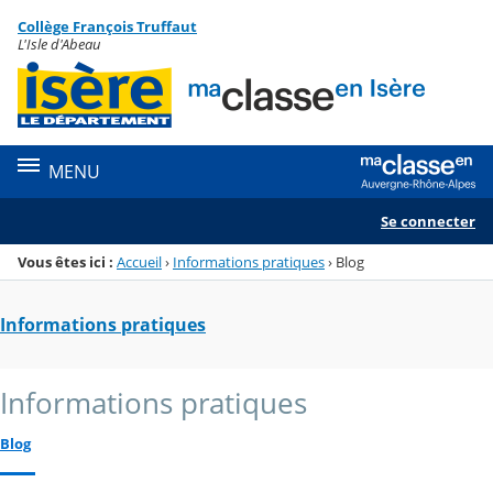
Panneau de gestion des cookies
Collège François Truffaut
Menu de la rubrique
Contenu
L'Isle d'Abeau
MENU
Se connecter
Vous êtes ici :
Accueil
›
Informations pratiques
›
Blog
Informations pratiques
Informations pratiques
Blog