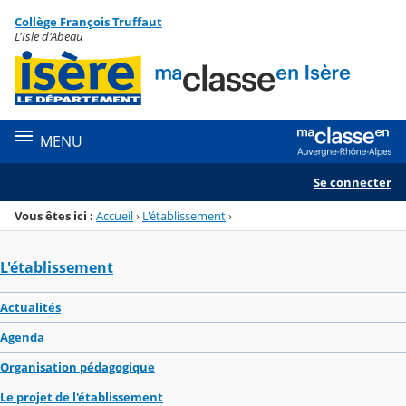
Panneau de gestion des cookies
Collège François Truffaut
Menu de la rubrique
Contenu
L'Isle d'Abeau
MENU
Se connecter
Vous êtes ici :
Accueil
›
L'établissement
›
L'établissement
Actualités
Agenda
Organisation pédagogique
Le projet de l'établissement