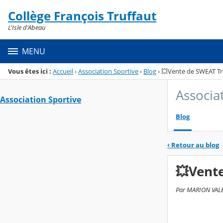
Panneau de gestion des cookies
Collège François Truffaut
Menu de la rubrique
Contenu
L'Isle d'Abeau
MENU
Vous êtes ici :
Accueil
›
Association Sportive
›
Blog
›
💥Vente de SWEAT Tr
Associa
Association Sportive
Blog
‹
Retour au blog
💥Vente
Par MARION VALET