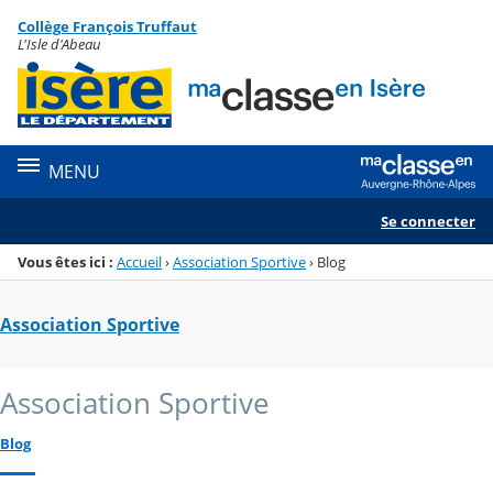
Panneau de gestion des cookies
Collège François Truffaut
Menu de la rubrique
Contenu
L'Isle d'Abeau
MENU
Se connecter
Vous êtes ici :
Accueil
›
Association Sportive
›
Blog
Association Sportive
Association Sportive
Blog