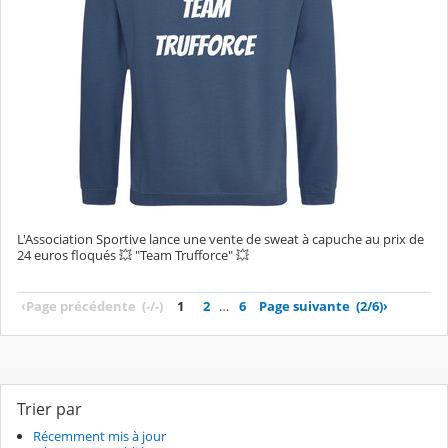
L'Association Sportive lance une vente de sweat à capuche au prix de
24 euros floqués 💥 "Team Trufforce" 💥
‹
Page précédente
(-/-)
1
2
…
6
Page suivante
(2/6)
›
Trier par
Récemment mis à jour