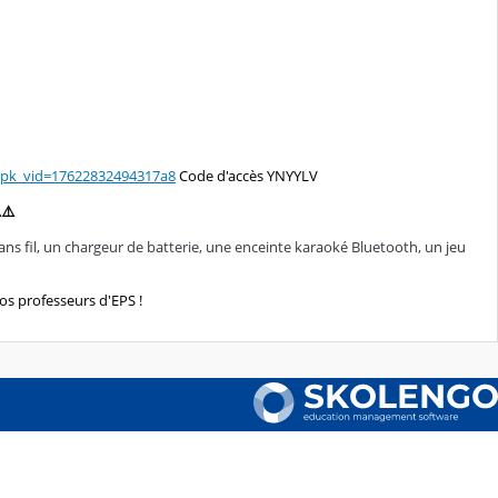
fr/?pk_vid=17622832494317a8
Code d'accès YNYYLV
️⚠️
s fil, u
n chargeur de batterie, une enceinte karaoké Bluetooth, u
n jeu
s professeurs d'EPS !