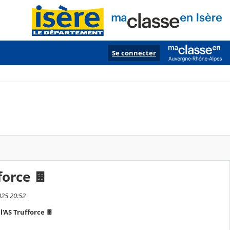
Se connecter
force 🍫
025 20:52
l'AS Trufforce 🍫