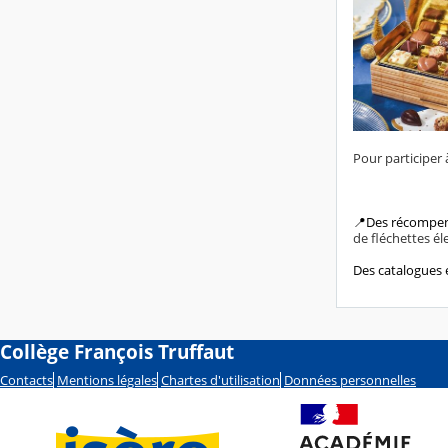
Pour participer à
📍Des récompens
de fléchettes él
Des catalogues 
Collège François Truffaut
Contacts
Mentions légales
Chartes d'utilisation
Données personnelles