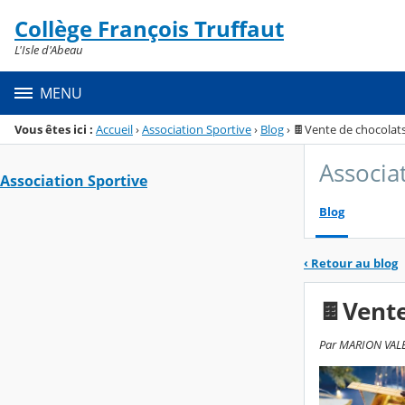
Panneau de gestion des cookies
Collège François Truffaut
Menu de la rubrique
Contenu
L'Isle d'Abeau
MENU
Vous êtes ici :
Accueil
›
Association Sportive
›
Blog
›
🍫Vente de chocolats 
Associa
Association Sportive
Blog
‹
Retour au blog
🍫Vente
Par MARION VALET