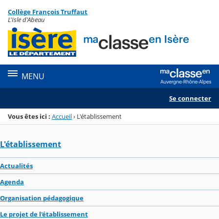
Panneau de gestion des cookies
Collège François Truffaut
Menu de la rubrique
Contenu
L'Isle d'Abeau
MENU
Se connecter
Vous êtes ici :
Accueil
›
L'établissement
L'établissement
Actualités
Agenda
Organisation pédagogique
Le projet de l'établissement