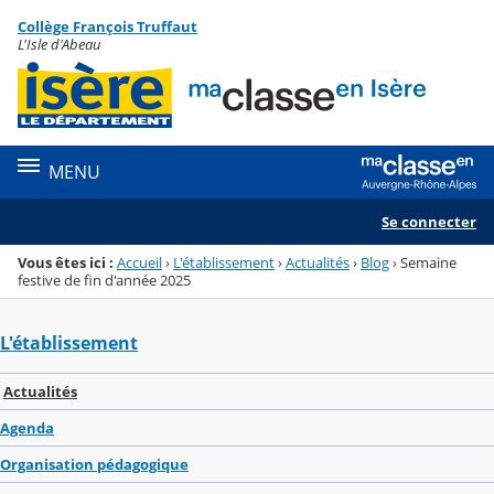
Panneau de gestion des cookies
Collège François Truffaut
Menu de la rubrique
Contenu
L'Isle d'Abeau
MENU
Se connecter
Vous êtes ici :
Accueil
›
L'établissement
›
Actualités
›
Blog
›
Semaine
festive de fin d'année 2025
L'établissement
Actualités
Agenda
Organisation pédagogique