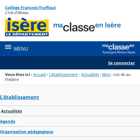
Panneau de gestion des cookies
Collège François Truffaut
Menu de la rubrique
Contenu
L'Isle d'Abeau
MENU
Se connecter
Vous êtes ici :
Accueil
›
L'établissement
›
Actualités
›
Blog
›
Les 4e au
théâtre
L'établissement
Actualités
Agenda
Organisation pédagogique