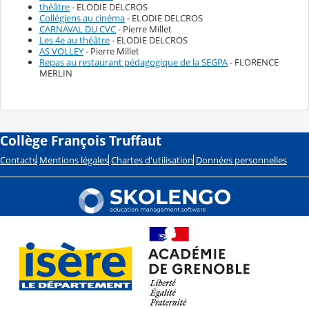
théâtre
- ELODIE DELCROS
Collégiens au cinéma
- ELODIE DELCROS
CARNAVAL DU CVC
- Pierre Millet
Les 4e au théâtre
- ELODIE DELCROS
AS VOLLEY
- Pierre Millet
Repas au restaurant pédagogique de la SEGPA
- FLORENCE
MERLIN
Collège François Truffaut
Contacts
Mentions légales
Chartes d'utilisation
Données personnelles