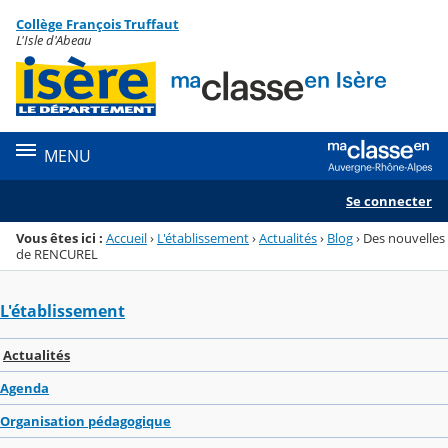
Panneau de gestion des cookies
Collège François Truffaut
Menu de la rubrique
Contenu
L'Isle d'Abeau
MENU
Se connecter
Vous êtes ici :
Accueil
›
L'établissement
›
Actualités
›
Blog
›
Des nouvelles
de RENCUREL
L'établissement
Actualités
Agenda
Organisation pédagogique