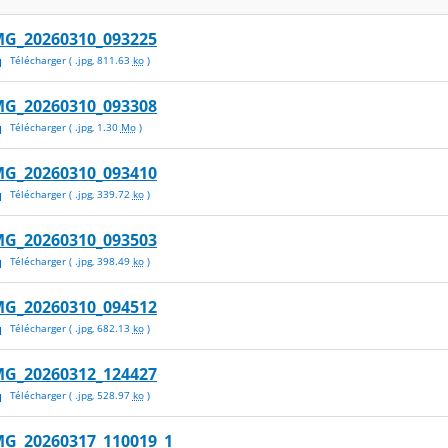
MG_20260310_093225
Télécharger
( .
jpg
,
811.63
ko
)
MG_20260310_093308
Télécharger
( .
jpg
,
1.30
Mo
)
MG_20260310_093410
Télécharger
( .
jpg
,
339.72
ko
)
MG_20260310_093503
Télécharger
( .
jpg
,
398.49
ko
)
MG_20260310_094512
Télécharger
( .
jpg
,
682.13
ko
)
MG_20260312_124427
Télécharger
( .
jpg
,
528.97
ko
)
MG_20260317_110019_1