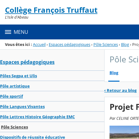
Panneau de gestion des cookies
Collège François Truffaut
Menu de la rubrique
Contenu
L'Isle d'Abeau
MENU
Vous êtes ici :
Accueil
›
Espaces pédagogiques
›
Pôle Sciences
›
Blog
›
Pro
Pôle Sc
Espaces pédagogiques
Blog
Pôles Segpa et Ulis
Pôle artistique
‹
Retour au blog
Pôle sportif
Projet 
Pôle Langues Vivantes
Pôle Lettres Histoire Géographie EMC
Par CELINE ORTEG
Pôle Sciences
Dispositifs de réussite éducative