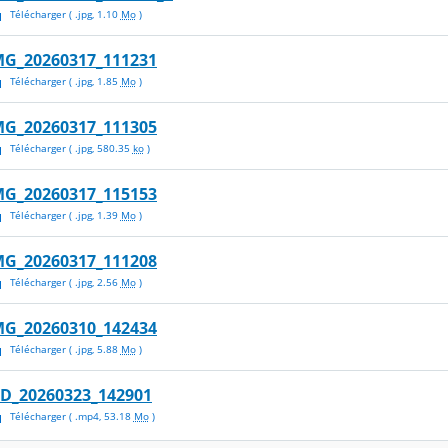
Télécharger
( .
jpg
,
1.10
Mo
)
MG_20260317_111231
Télécharger
( .
jpg
,
1.85
Mo
)
MG_20260317_111305
Télécharger
( .
jpg
,
580.35
ko
)
MG_20260317_115153
Télécharger
( .
jpg
,
1.39
Mo
)
MG_20260317_111208
Télécharger
( .
jpg
,
2.56
Mo
)
MG_20260310_142434
Télécharger
( .
jpg
,
5.88
Mo
)
ID_20260323_142901
Télécharger
( .
mp4
,
53.18
Mo
)