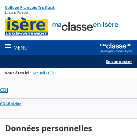
Panneau de gestion des cookies
Collège François Truffaut
Menu de la rubrique
Contenu
L'Isle d'Abeau
MENU
Se connecter
Vous êtes ici :
Accueil
›
CDI
›
CDI
CDI-E-sidoc
Données personnelles