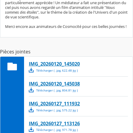
particulièrement appréciée ! Un médiateur a fait une présentation du
ciel puis nous avons regardé un film d'animation intitulé "
Nous
sommes des étoiles
", sur le thème de la création de l'Univers d'un point
de vue scientifique.
Merci encore aux animateurs de Cosmocité pour ces belles journées !
Pièces jointes
IMG_20260120_145020
Télécharger
( .
jpg
,
622.48
ko
)
IMG_20260120_145038
Télécharger
( .
jpg
,
804.81
ko
)
IMG_20260127_111932
Télécharger
( .
jpg
,
575.22
ko
)
IMG_20260127_113126
Télécharger
( .
jpg
,
971.78
ko
)