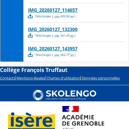
IMG_20260127_114657
Télécharger
( .
jpg
,
499.86
ko
)
IMG_20260127_132300
Télécharger
( .
jpg
,
341.45
ko
)
IMG_20260127_143957
Télécharger
( .
jpg
,
382.77
ko
)
Collège François Truffaut
Contacts
Mentions légales
Chartes d'utilisation
Données personnelles