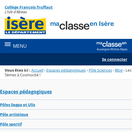
Panneau de gestion des cookies
Collège François Truffaut
Menu de la rubrique
Contenu
L'Isle d'Abeau
MENU
Se connecter
Vous êtes ici :
Accueil
›
Espaces pédagogiques
›
Pôle Sciences
›
Blog
›
Les
5èmes à Cosmocité !
Espaces pédagogiques
Pôles Segpa et Ulis
Pôle artistique
Pôle sportif