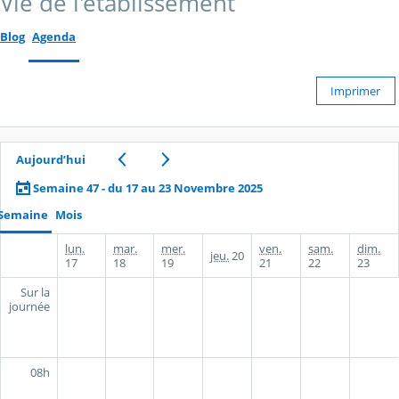
Vie de l'établissement
Blog
Agenda
Imprimer
Aujourd’hui
Semaine 47 - du 17 au 23 Novembre 2025
Semaine
Mois
lun.
mar.
mer.
ven.
sam.
dim.
jeu.
20
17
18
19
21
22
23
Sur la
journée
08h