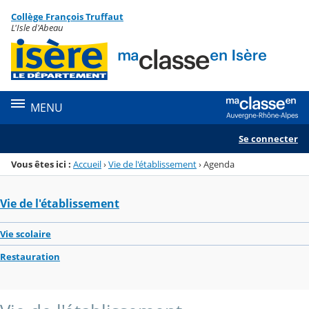
Panneau de gestion des cookies
Collège François Truffaut
Menu de la rubrique
Contenu
L'Isle d'Abeau
MENU
Se connecter
Vous êtes ici :
Accueil
›
Vie de l'établissement
›
Agenda
Vie de l'établissement
Vie scolaire
Restauration