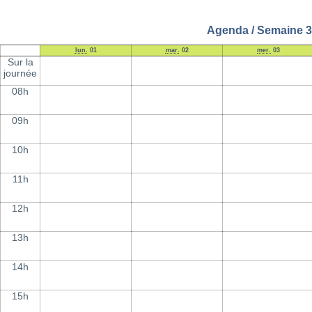
Agenda / Semaine 3
lun.
01
mar.
02
mer.
03
Sur la
journée
08h
09h
10h
11h
12h
13h
14h
15h