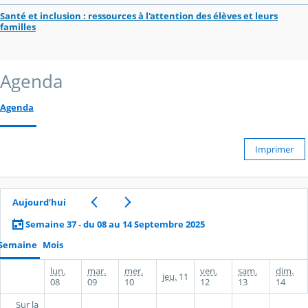
Santé et inclusion : ressources à l'attention des élèves et leurs
familles
Agenda
Agenda
Imprimer
Aujourd’hui
Semaine 37 - du 08 au 14 Septembre 2025
Semaine
Mois
lun.
mar.
mer.
ven.
sam.
dim.
jeu.
11
08
09
10
12
13
14
Sur la