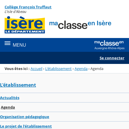
Panneau de gestion des cookies
Collège François Truffaut
Menu de la rubrique
Contenu
L'Isle d'Abeau
MENU
Se connecter
Vous êtes ici :
Accueil
›
L'établissement
›
Agenda
›
Agenda
L'établissement
Actualités
Agenda
Organisation pédagogique
Le projet de l'établissement