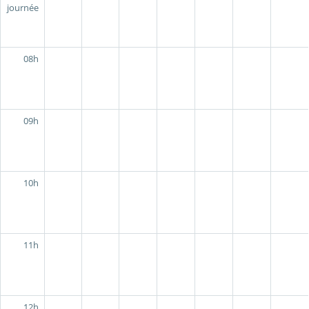
journée
08h
09h
10h
11h
12h