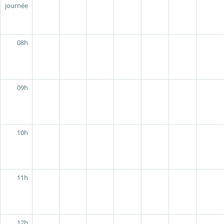
journée
08h
09h
10h
11h
12h