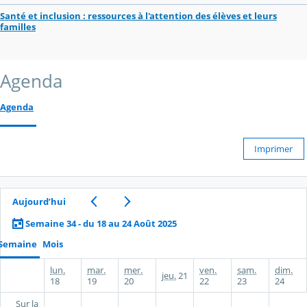
Santé et inclusion : ressources à l'attention des élèves et leurs
familles
Agenda
Agenda
Imprimer
Aujourd’hui
Semaine 34 - du 18 au 24 Août 2025
Semaine
Mois
lun.
mar.
mer.
ven.
sam.
dim.
jeu.
21
18
19
20
22
23
24
Sur la