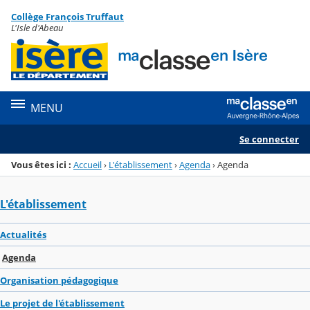
Panneau de gestion des cookies
Collège François Truffaut
Menu de la rubrique
Contenu
L'Isle d'Abeau
MENU
Se connecter
Vous êtes ici :
Accueil
›
L'établissement
›
Agenda
›
Agenda
L'établissement
Actualités
Agenda
Organisation pédagogique
Le projet de l'établissement