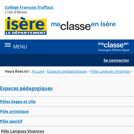
Panneau de gestion des cookies
Collège François Truffaut
Menu de la rubrique
Contenu
L'Isle d'Abeau
MENU
Se connecter
Vous êtes ici :
Accueil
›
Espaces pédagogiques
›
Pôle Langues Vivantes
›
Espaces pédagogiques
Pôles Segpa et Ulis
Pôle artistique
Pôle sportif
Pôle Langues Vivantes